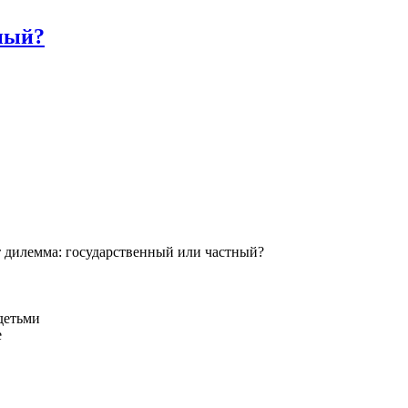
нный?
ут дилемма: государственный или частный?
детьми
е