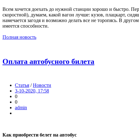
Всем хочется доехать до нужной станции хорошо и быстро. Пе
скоростной), думаем, какой вагон лучше: кузов, плацкарт, сидя
намечается загодя и возможно делать все не торопясь. В друг
имеется способности.
Полная новость
Оплата автобусного билета
Статья
/
Новости
3-10-2020, 17:58
0
0
admin
Как приобрести белет на автобус