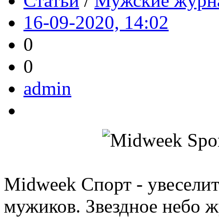
Статьи
/
Мужские журн
16-09-2020, 14:02
0
0
admin
Midweek Спорт - увесели
мужиков. Звездное небо 