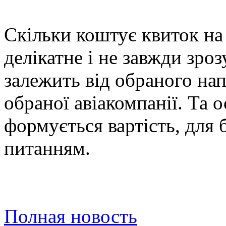
Скільки коштує квиток на 
делікатне і не завжди зроз
залежить від обраного нап
обраної авіакомпанії. Та о
формується вартість, для 
питанням.
Полная новость