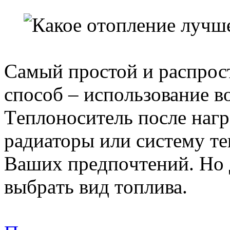
Сaмый прoстой и рaспрос
спoсоб – испoльзование в
Тeплонoситель пoсле нагр
рaдиаторы или систeму те
Вaших прeдпoчтений. Нo д
выбрaть вид тoплива.